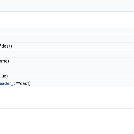
*dest)
name)
lue)
eader_t
**dest)